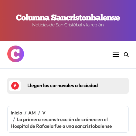
Ir
al
contenido
Estanflación y pobreza al alza
Inicio
AM
V
La primera reconstrucción de cráneo en el
Hospital de Rafaela fue a una sancristobalense