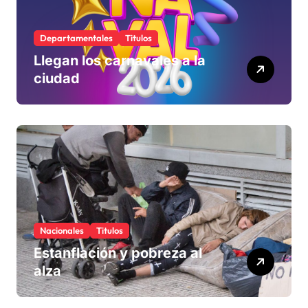
Departamentales
Titulos
Llegan los carnavales a la
ciudad
Nacionales
Titulos
Estanflación y pobreza al
alza