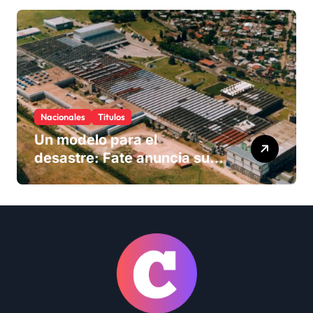
Nacionales
Titulos
Un modelo para el
desastre: Fate anuncia su
cierre definitivo y despide a
más de 900 trabajadores