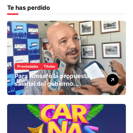
Te has perdido
Provinciales
Titulos
Para Amsafé la propuesta
salarial del gobierno
«queda corta» y el viernes
define si la acepta o
rechaza