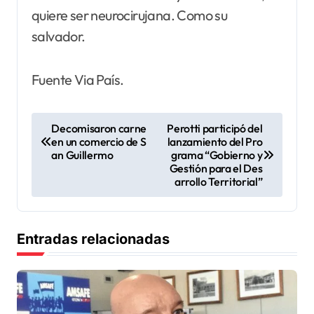
quiere ser neurocirujana. Como su
salvador.
Fuente Via País.
N
Decomisaron carne
Perotti participó del
en un comercio de S
lanzamiento del Pro
a
an Guillermo
grama “Gobierno y
v
Gestión para el Des
arrollo Territorial”
e
g
a
Entradas relacionadas
c
i
ó