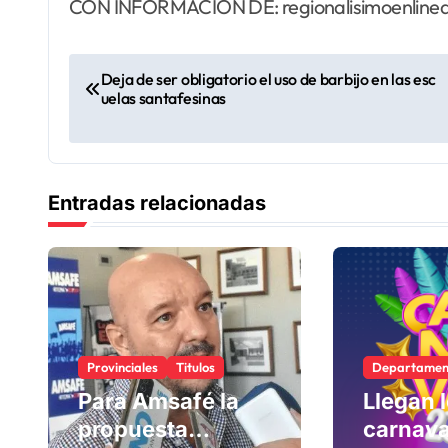
CON INFORMACIÓN DE: regionalisimoenline
N
Deja de ser obligatorio el uso de barbijo en las esc
uelas santafesinas
a
v
e
Entradas relacionadas
g
a
c
i
Provinciales
Titulos
Departamen
ó
Para Amsafé la
Llegan 
propuesta
carnava
n