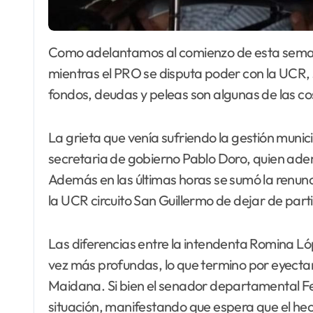
Como adelantamos al comienzo de esta semana, la situación en San Guillermo está tensa y
mientras el PRO se disputa poder con la UCR,
fondos, deudas y peleas son algunas de las cos
La grieta que venía sufriendo la gestión munic
secretaria de gobierno Pablo Doro, quien adem
Además en las últimas horas se sumó la renunc
la UCR circuito San Guillermo de dejar de parti
Las diferencias entre la intendenta Romina Ló
vez más profundas, lo que termino por eyecta
Maidana. Si bien el senador departamental Feli
situación, manifestando que espera que el hec