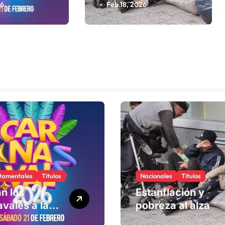
26
Feb 18, 2026
tamentales
Titulos
Nacionales
Titulos
n los
Estanflación y
vales a la
pobreza al alza
ad