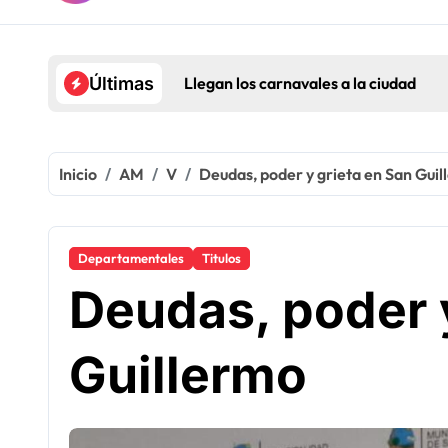
Llegan los carnavales a la ciudad
Últimas
Inicio
AM
V
Deudas, poder y grieta en San Gui
Departamentales
Titulos
Deudas, poder 
Guillermo