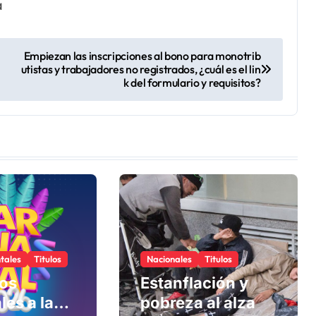
a
Empiezan las inscripciones al bono para monotrib
utistas y trabajadores no registrados, ¿cuál es el lin
k del formulario y requisitos?
tales
Titulos
Nacionales
Titulos
los
Estanflación y
les a la
pobreza al alza