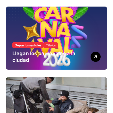
define si la acepta o
rechaza
Departamentales
Titulos
Llegan los carnavales a la
ciudad