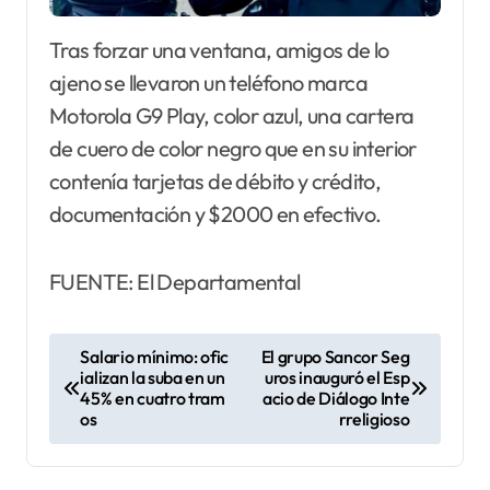
Tras forzar una ventana, amigos de lo
ajeno se llevaron un teléfono marca
Motorola G9 Play, color azul, una cartera
de cuero de color negro que en su interior
contenía tarjetas de débito y crédito,
documentación y $2000 en efectivo.
FUENTE: El Departamental
N
Salario mínimo: ofic
El grupo Sancor Seg
ializan la suba en un
uros inauguró el Esp
a
45% en cuatro tram
acio de Diálogo Inte
v
os
rreligioso
e