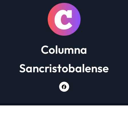
Columna
Sancristobalense
Copyright © Todos los derechos reservados
|
Newsxo
por
Themeansar
.