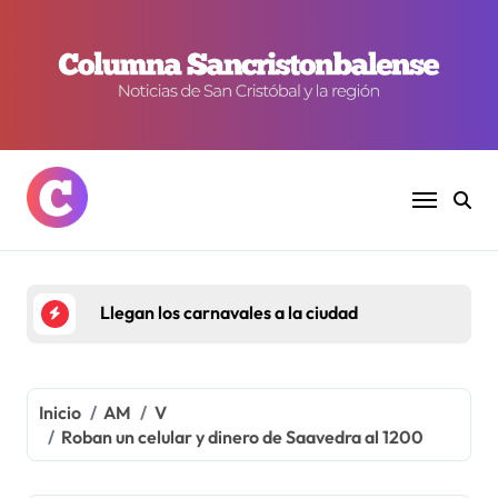
Ir
al
contenido
Llegan los carnavales a la ciudad
Inicio
AM
V
Roban un celular y dinero de Saavedra al 1200