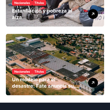
Nacionales
Titulos
Estanflación y pobreza al
alza
Nacionales
Titulos
Un modelo para el
desastre: Fate anuncia su
cierre definitivo y despide a
más de 900 trabajadores