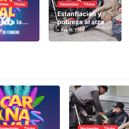
tales
Titulos
Nacionales
Titulos
los
Estanflación y
les a la
pobreza al alza
26
Feb 18, 2026
tamentales
Titulos
Nacionales
Titulos