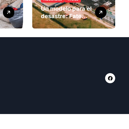
Un modelo para el
desastre: Fate
anuncia su cierre
definitivo y
despide a más de
900 trabajadores