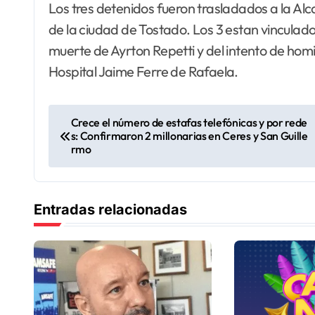
Los tres detenidos fueron trasladados a la Alcai
de la ciudad de Tostado. Los 3 estan vinculado
muerte de Ayrton Repetti y del intento de homi
Hospital Jaime Ferre de Rafaela.
N
Crece el número de estafas telefónicas y por rede
s: Confirmaron 2 millonarias en Ceres y San Guille
a
rmo
v
e
Entradas relacionadas
g
a
c