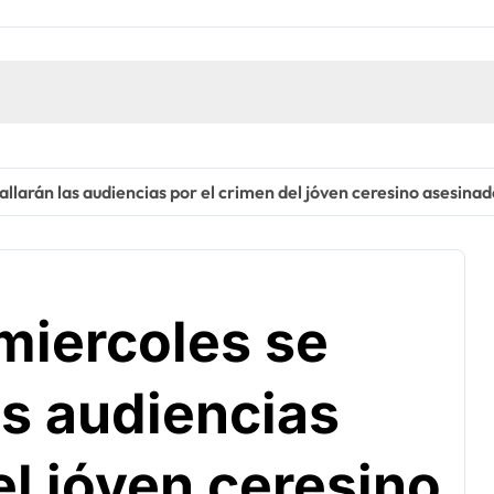
llarán las audiencias por el crimen del jóven ceresino asesinad
miercoles se
as audiencias
el jóven ceresino