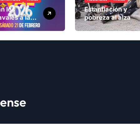
n los
Estanflación y
vales a la
pobreza al alza
ad
lense