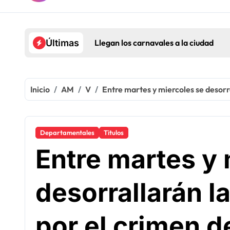
Llegan los carnavales a la ciudad
Últimas
Inicio
AM
V
Entre martes y miercoles se desorra
Departamentales
Titulos
Entre martes y 
desorrallarán l
por el crimen d