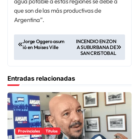
agua potable a estas regiones se debe a
que son de las más productivas de
Argentina”.
N
Jorge Oggero asum
INCENDIO EN ZON
ió en Moises Ville
A SUBURBANA DE
a
SAN CRISTOBAL
v
e
Entradas relacionadas
g
a
c
i
ó
n
Provinciales
Titulos