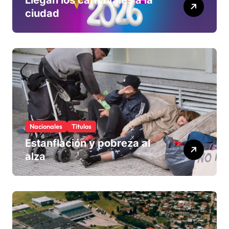
ciudad
Nacionales
Titulos
Estanflación y pobreza al
alza