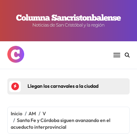
Ir
al
contenido
Estan
Inicio
AM
V
Santa Fe y Córdoba siguen avanzando en el
acueducto interprovincial