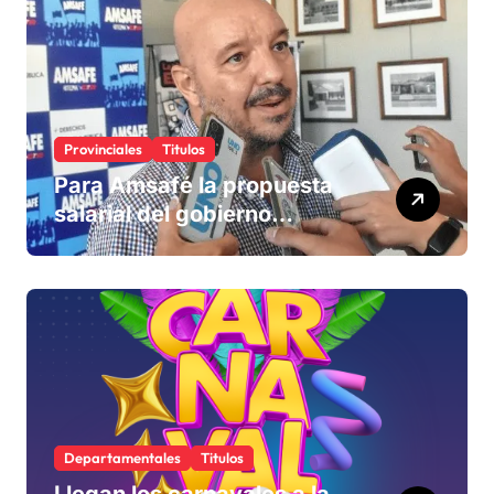
Provinciales
Titulos
Para Amsafé la propuesta
salarial del gobierno
«queda corta» y el viernes
define si la acepta o
rechaza
Departamentales
Titulos
Llegan los carnavales a la