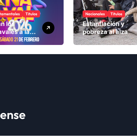
tamentales
Titulos
Nacionales
Titulos
n los
Estanflación y
vales a la
pobreza al alza
ad
lense