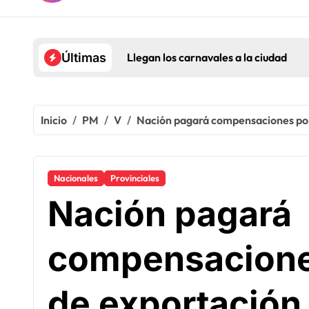
Llegan los carnavales a la ciudad
Últimas
Inicio
PM
V
Nación pagará compensaciones por
Nacionales
Provinciales
Nación pagará
compensacione
de exportación