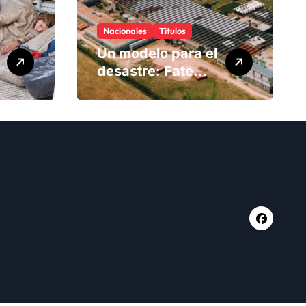
Nacionales
Titulos
Un modelo para el
desastre: Fate
anuncia su cierre
definitivo y
despide a más de
900 trabajadores