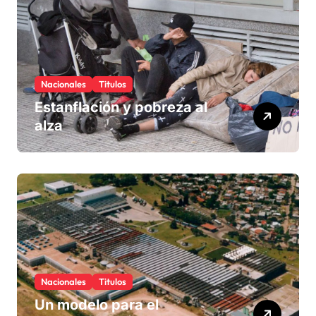
Nacionales
Titulos
Estanflación y pobreza al
alza
Nacionales
Titulos
Un modelo para el