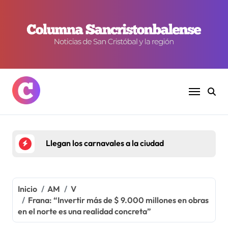
Ir
al
contenido
Llegan los carnavales a la ciudad
Inicio
AM
V
Frana: “Invertir más de $ 9.000 millones en obras
en el norte es una realidad concreta”