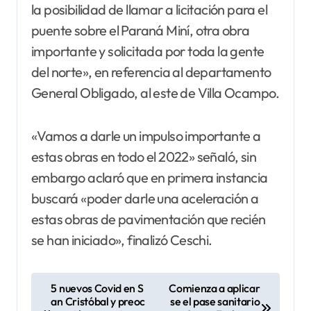
la posibilidad de llamar a licitación para el
puente sobre el Paraná Miní, otra obra
importante y solicitada por toda la gente
del norte», en referencia al departamento
General Obligado, al este de Villa Ocampo.
«Vamos a darle un impulso importante a
estas obras en todo el 2022» señaló, sin
embargo aclaró que en primera instancia
buscará «poder darle una aceleración a
estas obras de pavimentación que recién
se han iniciado», finalizó Ceschi.
N
5 nuevos Covid en S
Comienza a aplicar
an Cristóbal y preoc
se el pase sanitario
a