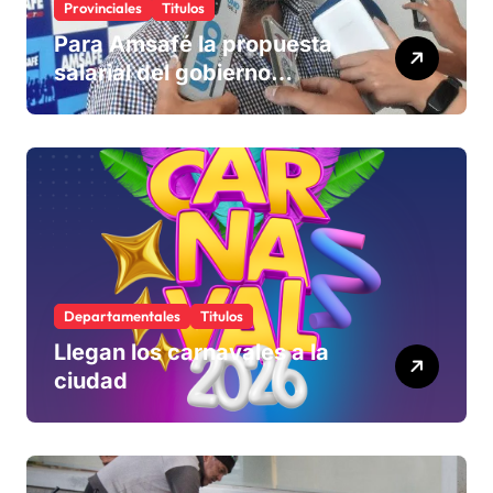
Provinciales
Titulos
Para Amsafé la propuesta
salarial del gobierno
«queda corta» y el viernes
define si la acepta o
rechaza
Departamentales
Titulos
Llegan los carnavales a la
ciudad