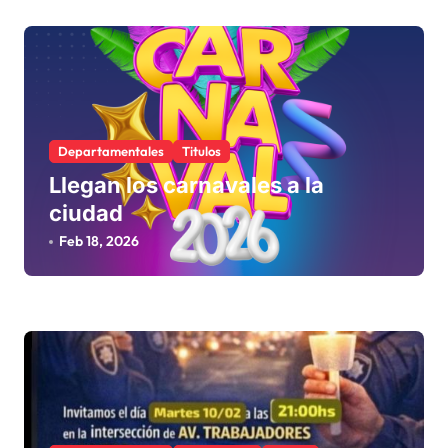
r
a
d
a
s
Departamentales
Titulos
Llegan los carnavales a la
ciudad
Feb 18, 2026