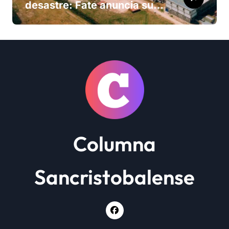
desastre: Fate anuncia su
cierre definitivo y despide a
más de 900 trabajadores
Columna
Sancristobalense