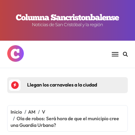
Ir
al
contenido
Llegan los carnavales a la ciudad
Inicio
AM
V
Ola de robos: Será hora de que el municipio cree
una Guardia Urbana?