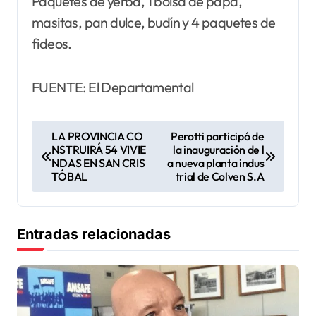
Paquetes de yerba, 1 bolsa de papa,
masitas, pan dulce, budín y 4 paquetes de
fideos.
FUENTE: El Departamental
N
LA PROVINCIA CO
Perotti participó de
NSTRUIRÁ 54 VIVIE
la inauguración de l
a
NDAS EN SAN CRIS
a nueva planta indus
v
TÓBAL
trial de Colven S.A
e
g
Entradas relacionadas
a
c
i