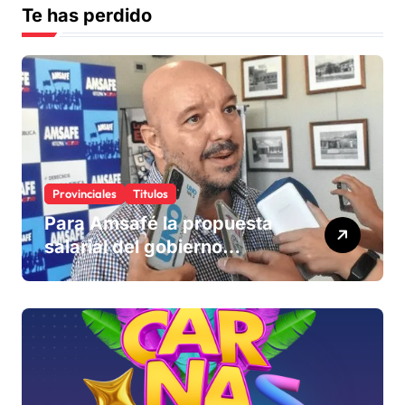
Te has perdido
Provinciales
Titulos
Para Amsafé la propuesta
salarial del gobierno
«queda corta» y el viernes
define si la acepta o
rechaza