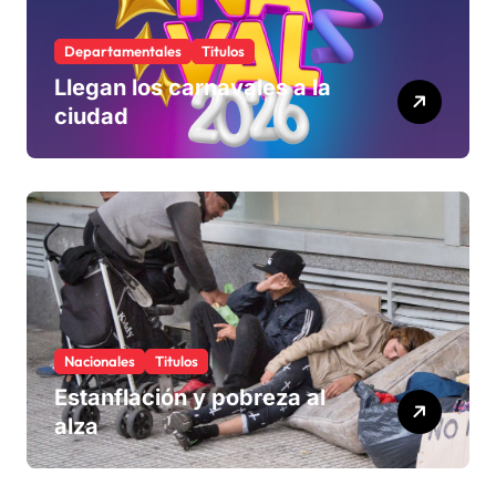
Departamentales
Titulos
Llegan los carnavales a la
ciudad
Nacionales
Titulos
Estanflación y pobreza al
alza