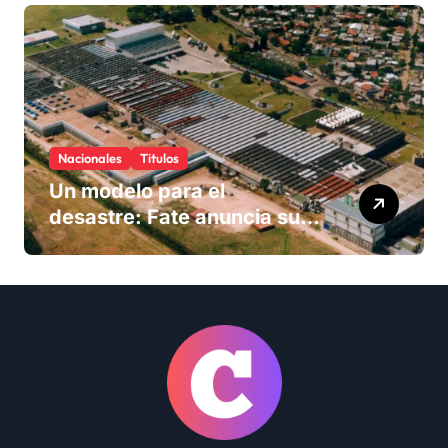
Nacionales
Titulos
Un modelo para el
desastre: Fate anuncia su
cierre definitivo y despide a
más de 900 trabajadores