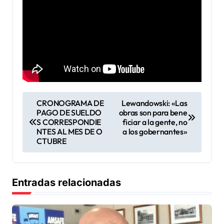
N
CRONOGRAMA DE
Lewandowski: «Las
PAGO DE SUELDO
obras son para bene
a
S CORRESPONDIE
ficiar a la gente, no
v
NTES AL MES DE O
a los gobernantes»
CTUBRE
e
g
a
Entradas relacionadas
c
i