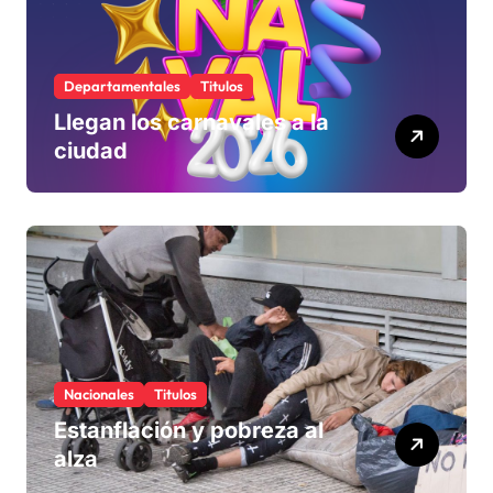
Departamentales
Titulos
Llegan los carnavales a la
ciudad
Nacionales
Titulos
Estanflación y pobreza al
alza