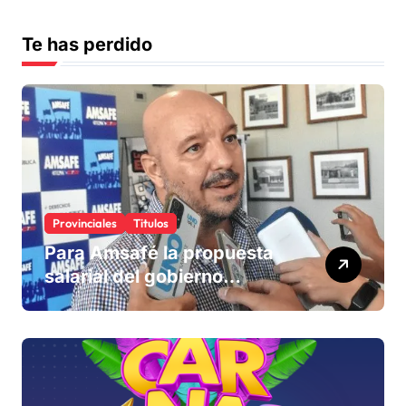
Te has perdido
Provinciales
Titulos
Para Amsafé la propuesta
salarial del gobierno
«queda corta» y el viernes
define si la acepta o
rechaza