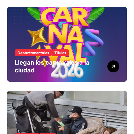
define si la acepta o
rechaza
Departamentales
Titulos
Llegan los carnavales a la
ciudad