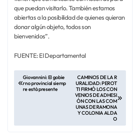
que puedan visitarlo. También estamos
abiertas a la posibilidad de quienes quieran
donar algún objeto, todos son
bienvenidos”.
FUENTE: El Departamental
N
Giovannini: El gobie
CAMINOS DE LA R
rno provincial siemp
URALIDAD: PEROT
a
re está presente
TI FIRMÓ LOS CON
v
VENIOS DE ADHESI
ÓN CON LAS COM
e
UNAS DE RAMONA
Y COLONIA ALDA
g
O
a
c