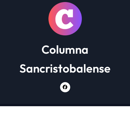
Columna
Sancristobalense
Copyright © Todos los derechos reservados
|
Newsxo
por
Themeansar
.