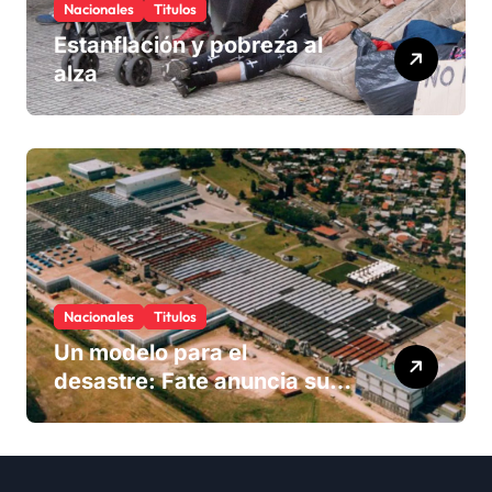
Nacionales
Titulos
Estanflación y pobreza al
alza
Nacionales
Titulos
Un modelo para el
desastre: Fate anuncia su
cierre definitivo y despide a
más de 900 trabajadores