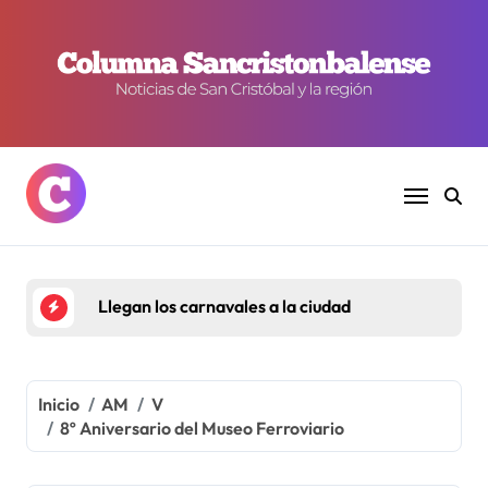
Ir
al
contenido
Llegan los carnavales a la ciudad
Inicio
AM
V
8º Aniversario del Museo Ferroviario