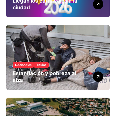
Llegan los carnavales a la
ciudad
Nacionales
Titulos
Estanflación y pobreza al
alza