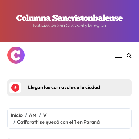
Ir
al
contenido
Llegan los carnavales a la ciudad
Inicio
AM
V
Caffaratti se quedó con el 1 en Paraná