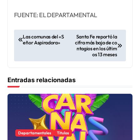
FUENTE: EL DEPARTAMENTAL
N
Las comunas del «S
Santa Fe reportó la
eñor Aspiradora»
cifra más baja de co
a
ntagios en los últim
v
os 13 meses
e
g
Entradas relacionadas
a
c
i
ó
n
Departamentales
Titulos
d