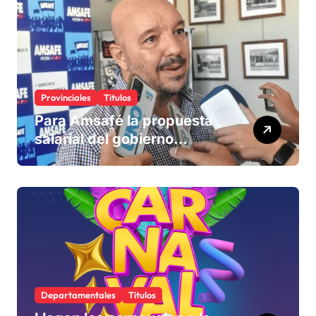
Provinciales
Titulos
Para Amsafé la propuesta
salarial del gobierno
«queda corta» y el viernes
define si la acepta o
rechaza
Departamentales
Titulos