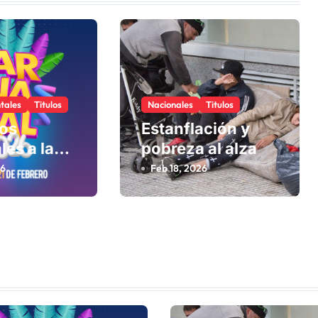
tales
Titulos
Nacionales
Titulos
los
Estanflación y
les a la
pobreza al alza
26
Feb 18, 2026