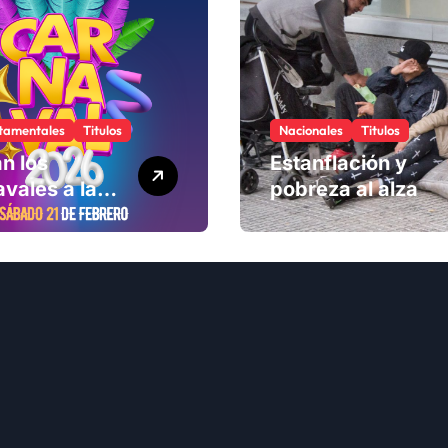
tamentales
Titulos
Nacionales
Titulos
n los
Estanflación y
vales a la
pobreza al alza
ad