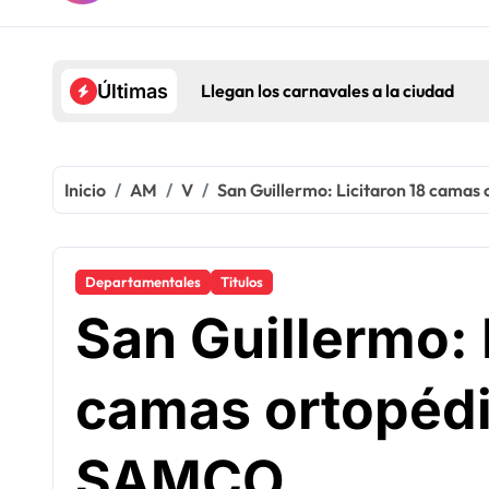
Llegan los carnavales a la ciudad
Últimas
Inicio
AM
V
San Guillermo: Licitaron 18 camas
Departamentales
Titulos
San Guillermo: 
camas ortopédi
SAMCO