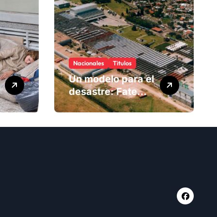
Nacionales
Titulos
Un modelo para el
desastre: Fate
anuncia su cierre
definitivo y
despide a más de
900 trabajadores