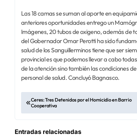
Las 18 camas se suman al aporte en equipamien
anteriores oportunidades entrego un Mamógra
Imágenes, 20 tubos de oxigeno, además de to
del Gobernador Omar Perotti ha sido fundament
salud de los Sanguillerminos tiene que ser sie
provincial es que podemos llevar a cabo todas
de la atención sino también las condiciones d
personal de salud. Concluyó Bagnasco.
N
Ceres: Tres Detenidos por el Homicidio en Barrio
Cooperativa
a
v
Entradas relacionadas
e