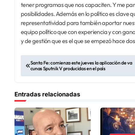
tener programas que nos capaciten. Y me par
posibilidades. Además en lo político es clav
representatividad para también aportar nuest
equipo político que con experiencia y con gan
y de gestión que es el que se empezó hace dos
N
Santa Fe: comienza este jueves la aplicación de va
cunas Sputnik V producidas en el país
a
v
Entradas relacionadas
e
g
a