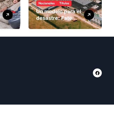
Nacionales
Titulos
Un modelo para el
desastre: Fate
anuncia su cierre
definitivo y
despide a más de
900 trabajadores