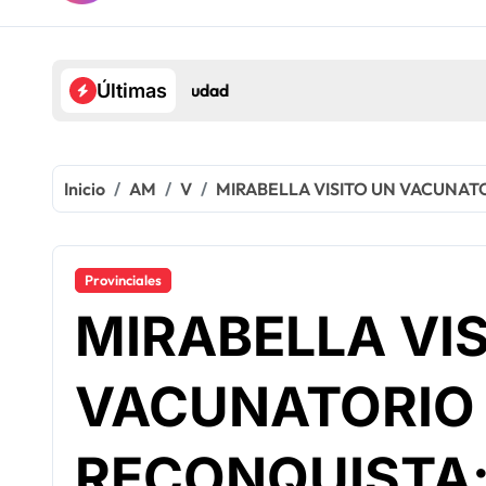
Estanflación y pobreza al alza
Últimas
Inicio
AM
V
MIRABELLA VISITO UN VACUNAT
Provinciales
MIRABELLA VI
VACUNATORIO
RECONQUISTA