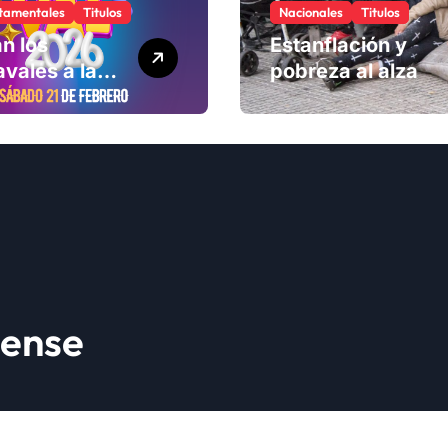
tamentales
Titulos
Nacionales
Titulos
n los
Estanflación y
vales a la
pobreza al alza
ad
lense