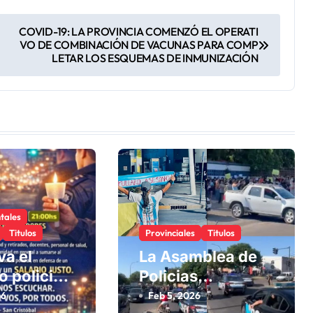
COVID-19: LA PROVINCIA COMENZÓ EL OPERATI
VO DE COMBINACIÓN DE VACUNAS PARA COMP
LETAR LOS ESQUEMAS DE INMUNIZACIÓN
tales
Titulos
Provinciales
Titulos
va el
La Asamblea de
o policial:
Policias
marcha en
Autoconvocados
26
Feb 5, 2026