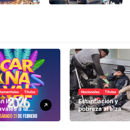
d y
reclamó al
 de los
gobernador por
ntantes
salarios, salud
iales
mental y
condiciones
laborales.
tamentales
Titulos
Nacionales
Titulos
n los
Estanflación y
vales a la
pobreza al alza
ad