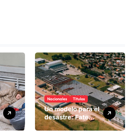
Nacionales
Titulos
Un modelo para el
desastre: Fate
anuncia su cierre
definitivo y