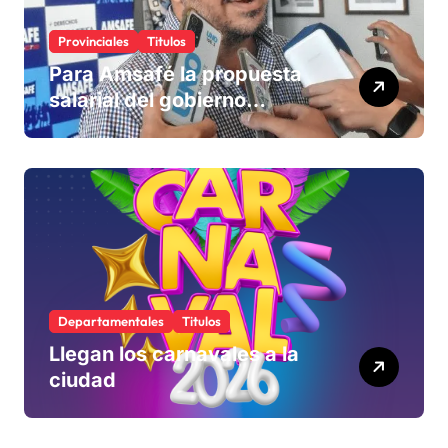
Provinciales
Titulos
Para Amsafé la propuesta
salarial del gobierno
«queda corta» y el viernes
define si la acepta o
rechaza
Departamentales
Titulos
Llegan los carnavales a la
ciudad