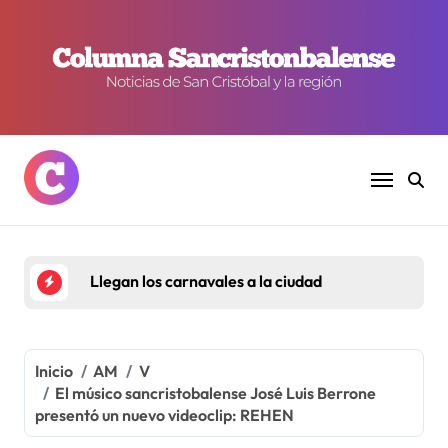
Ir
al
contenido
Llegan los carnavales a la ciudad
Inicio
AM
V
El músico sancristobalense José Luis Berrone
presentó un nuevo videoclip: REHEN