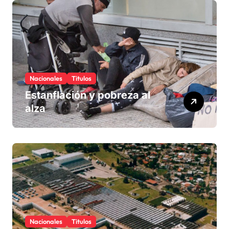
Nacionales
Titulos
Estanflación y pobreza al
alza
Nacionales
Titulos