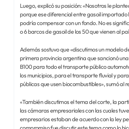
Luego, explicó su posición: «Nosotros le pl
porque ese diferencial entre gasoil importado ho
podría compensar con un fondo. No es signific
o 6 barcos de gasoil de los 50 que vienen al
Además sostuvo que «discutimos un modelo de
primera provincia argentina que sancionó una l
B100 para todo el transporte público automoto
los municipios, para el transporte fluvial y pa
públicas que usen biocombustibles», sumó al r
«También discutimos el tema del corte, la parti
las cámaras empresariales con las cuales tuv
empresarios estaban de acuerdo con la ley per
compromiso fue discutir este tema como lo hice