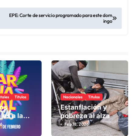
EPE: Corte de servicio programado para este dom
ingo
tales
Titulos
Nacionales
Titulos
los
Estanflación y
les a la
pobreza al alza
26
Feb 18, 2026