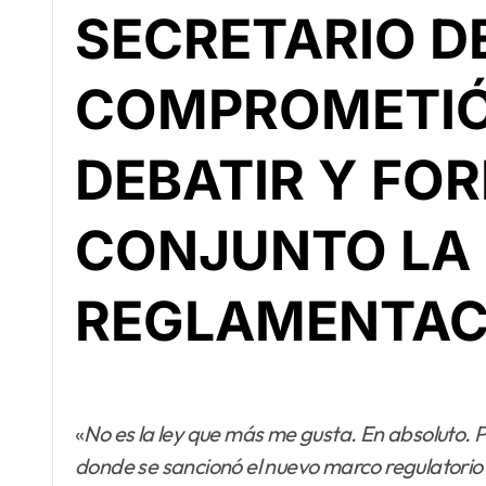
SECRETARIO D
COMPROMETIÓ
DEBATIR Y FO
CONJUNTO LA
REGLAMENTAC
«
No es la ley que más me gusta. En absoluto. Pero es la ley posible», sostuvo durante la sesión
donde se sancionó el nuevo marco regulatorio