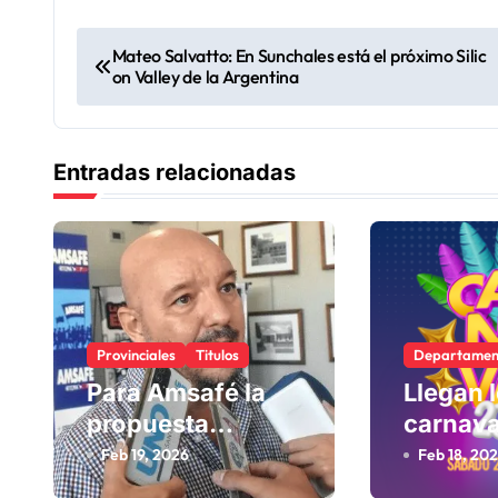
N
Mateo Salvatto: En Sunchales está el próximo Silic
on Valley de la Argentina
a
v
Entradas relacionadas
e
g
a
c
Provinciales
Titulos
Departamen
i
Para Amsafé la
Llegan 
ó
propuesta
carnava
n
salarial del
ciudad
Feb 19, 2026
Feb 18, 20
gobierno «queda