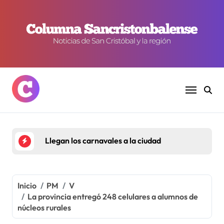
Ir
al
contenido
Llegan los carnavales a la ciudad
Inicio
PM
V
La provincia entregó 248 celulares a alumnos de
núcleos rurales