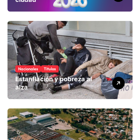
Nacionales
Titulos
Estanflación y pobreza al
alza