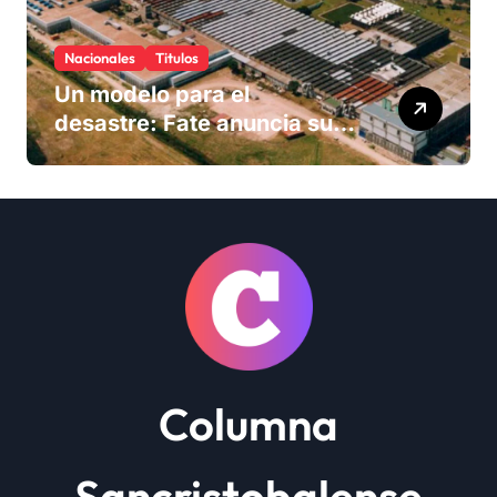
Nacionales
Titulos
Un modelo para el
desastre: Fate anuncia su
cierre definitivo y despide a
más de 900 trabajadores
Columna
Sancristobalense