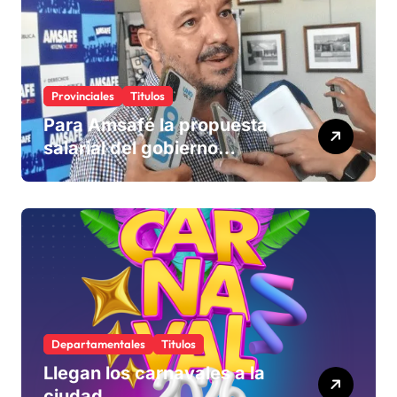
Provinciales
Titulos
Para Amsafé la propuesta
salarial del gobierno
«queda corta» y el viernes
define si la acepta o
rechaza
Departamentales
Titulos
Llegan los carnavales a la
ciudad