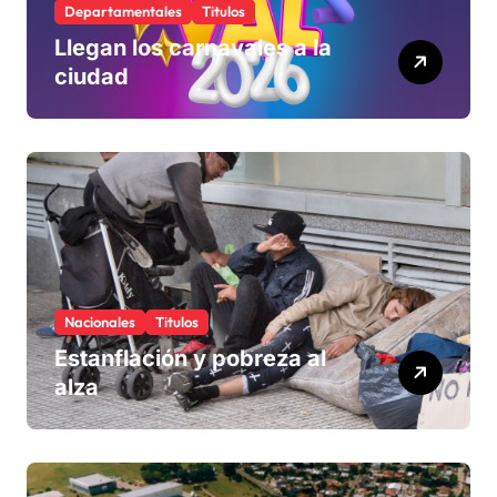
Departamentales
Titulos
Llegan los carnavales a la
ciudad
Nacionales
Titulos
Estanflación y pobreza al
alza