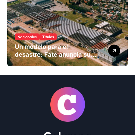
Nacionales
Titulos
Un modelo para el
desastre: Fate anuncia su
cierre definitivo y despide a
más de 900 trabajadores