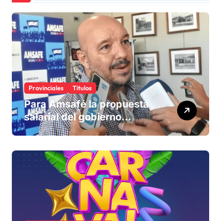
Provinciales
Titulos
Para Amsafé la propuesta
salarial del gobierno
«queda corta» y el viernes
define si la acepta o
rechaza