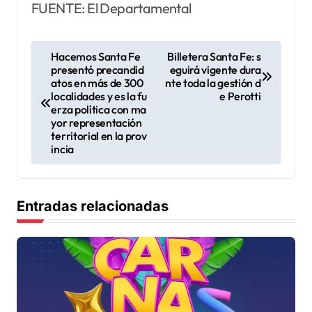
FUENTE: El Departamental
N
Hacemos Santa Fe
Billetera Santa Fe: s
presentó precandid
eguirá vigente dura
a
atos en más de 300
nte toda la gestión d
v
localidades y es la fu
e Perotti
erza política con ma
e
yor representación
territorial en la prov
g
incia
a
c
Entradas relacionadas
i
ó
n
d
e