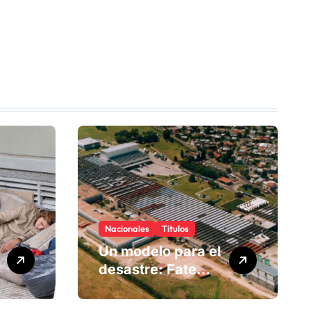
Nacionales
Titulos
Un modelo para el
desastre: Fate
anuncia su cierre
definitivo y