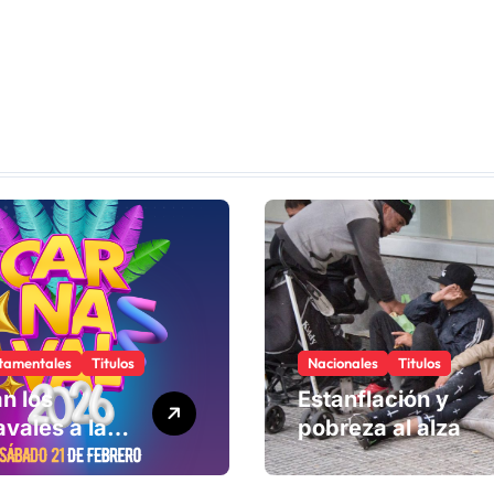
Argentina de
Rural Bike
tamentales
Titulos
Nacionales
Titulos
n los
Estanflación y
vales a la
pobreza al alza
ad