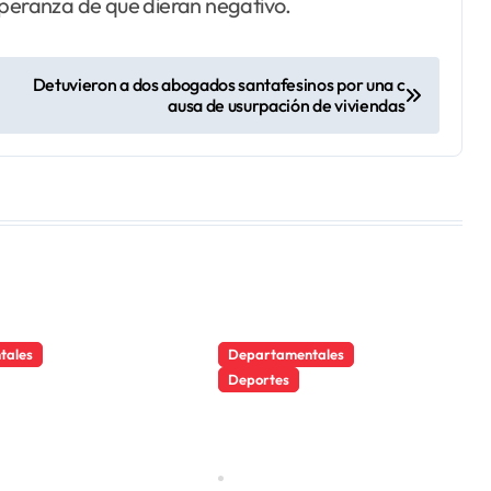
speranza de que dieran negativo.
Detuvieron a dos abogados santafesinos por una c
ausa de usurpación de viviendas
tales
Departamentales
Deportes
diente
María Belén
 no deja
Valdez
Campeona
Nov 23, 2021