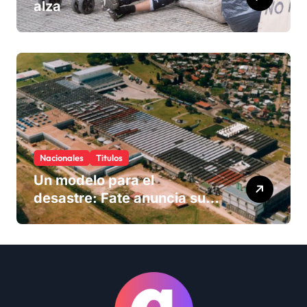
alza
Nacionales
Titulos
Un modelo para el
desastre: Fate anuncia su
cierre definitivo y despide a
más de 900 trabajadores