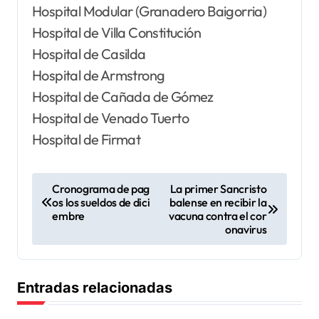
Hospital Modular (Granadero Baigorria)
Hospital de Villa Constitución
Hospital de Casilda
Hospital de Armstrong
Hospital de Cañada de Gómez
Hospital de Venado Tuerto
Hospital de Firmat
N
Cronograma de pag
La primer Sancristo
os los sueldos de dici
balense en recibir la
a
embre
vacuna contra el cor
v
onavirus
e
g
Entradas relacionadas
a