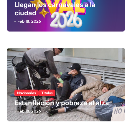
Llegan los carnavales a la
ciudad
Feb 18, 2026
Nacionales
Titulos
Estanflación y pobreza al alza
Feb 18, 2026