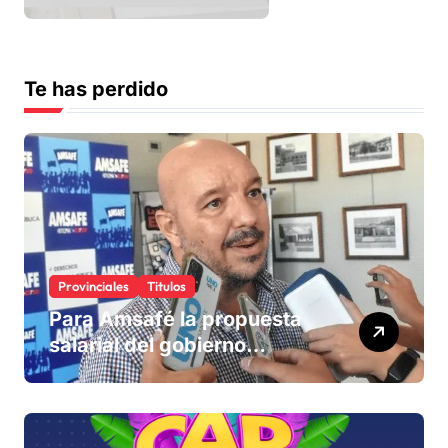
Te has perdido
Provinciales
Titulos
Para Amsafé la propuesta
salarial del gobierno
«queda corta» y el viernes
define si la acepta o
rechaza