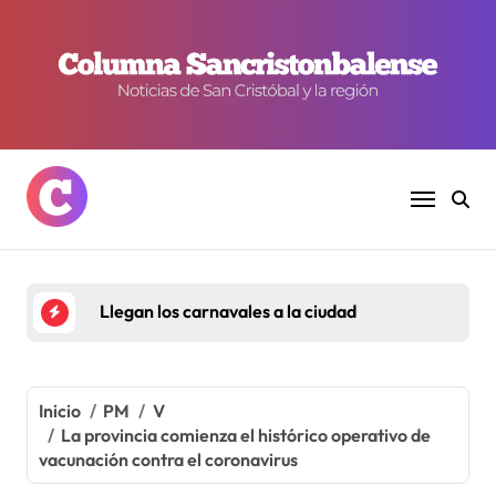
Ir
al
contenido
Llegan los carnavales a la ciudad
Inicio
PM
V
La provincia comienza el histórico operativo de
vacunación contra el coronavirus