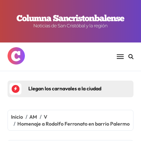
Ir
al
contenido
Llegan los carnavales a la ciudad
Inicio
AM
V
Homenaje a Rodolfo Ferronato en barrio Palermo