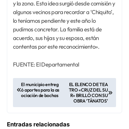
y la zona. Esta idea surgió desde comisión y
algunos vecinos para recordar a ‘Chiquito’,
lo teníamos pendiente y este año lo
pudimos concretar. La familia está de
acuerdo, sus hijas y su esposa, están
contentas por este reconocimiento».
FUENTE: El Departamental
N
El municipio entreg
EL ELENCO DE TEA
ó aportes para la as
TRO «CRUZ DEL SU
a
ociación de bochas
R» BRILLÓ CON SU
v
OBRA ‘TÁNATOS’
e
g
Entradas relacionadas