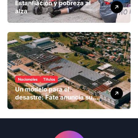
Estanflación y pobreza al
alza
Nacionales
Titulos
Un modelo para el
desastre: Fate anuncia su
cierre definitivo y despide a
más de 900 trabajadores