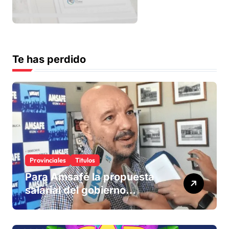
Te has perdido
Provinciales
Titulos
Para Amsafé la propuesta
salarial del gobierno
«queda corta» y el viernes
define si la acepta o