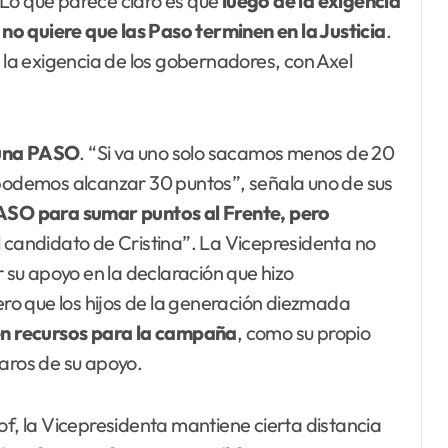
 Lo que parece claro es que
luego de la exigencia
o quiere que las Paso terminen en la Justicia
.
e la exigencia de los gobernadores, con Axel
 una PASO
. “Si va uno solo sacamos menos de 20
 podemos alcanzar 30 puntos”, señala uno de sus
PASO para sumar puntos al Frente, pero
el candidato de Cristina”. La Vicepresidenta no
r su apoyo en la declaración que hizo
o que los hijos de la generación diezmada
 en recursos para la campaña
, como su propio
laros de su apoyo.
illof, la Vicepresidenta mantiene cierta distancia