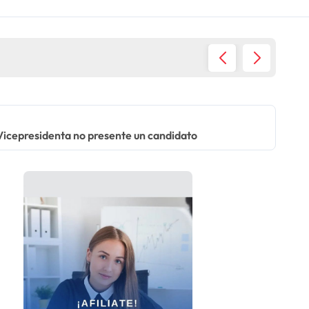
Estanfl
 la Vicepresidenta no presente un candidato