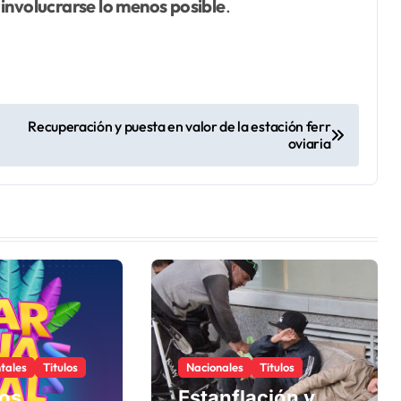
s involucrarse lo menos posible
.
Recuperación y puesta en valor de la estación ferr
oviaria
tales
Titulos
Nacionales
Titulos
los
Estanflación y