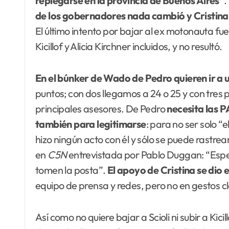
replegarse en la provincia de Buenos Aires”
.
de los gobernadores nada cambió y Cristina n
El último intento por bajar al ex motonauta fu
Kicillof y Alicia Kirchner incluidos, y no resultó.
En el búnker de Wado de Pedro quieren ir a
puntos; con dos llegamos a 24 o 25 y con tres
principales asesores. De Pedro
necesita las 
también para legitimarse
: para no ser solo “
hizo ningún acto con él y sólo se puede rastrea
en
C5N
entrevistada por Pablo Duggan: “Esper
tomen la posta”.
El apoyo de Cristina se dio
equipo de prensa y redes, pero no en gestos c
Así como no quiere bajar a Scioli ni subir a Kic