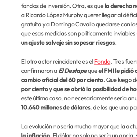
fondos de inversión. Otra, es que
la derecha n
a Ricardo López Murphy querer llegar al défici
gratuita y a Domingo Cavallo quedarse con los
que esas medidas son políticamente inviables
un ajuste salvaje sin sopesar riesgos
.
El otro actor reincidente es el
Fondo
. Tres fue
confirmaron a
El Destape
que
el FMI le pidió
cambio oficial del 60 por ciento
. Que luego 
por ciento y que se abrió la posibilidad de h
este último caso, no necesariamente sería an
10.640 millones de dólares
, de los que una p
La evolución no sería mucho mayor que la actu
la inflación
. El dólar no solo no sería un ancla,