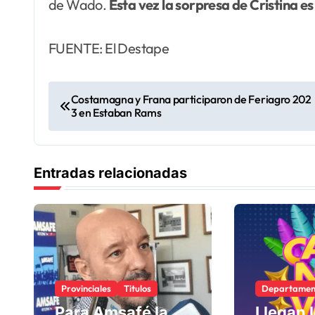
de Wado.
Esta vez la sorpresa de Cristina e
FUENTE: El Destape
N
Costamagna y Frana participaron de Feriagro 202
3 en Estaban Rams
a
v
Entradas relacionadas
e
g
a
c
Provinciales
Titulos
Departamen
i
Para Amsafé la
Llegan 